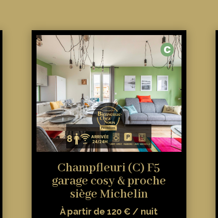
C
Champfleuri (C) F5
garage cosy & proche
siège Michelin
À partir de 120 € / nuit