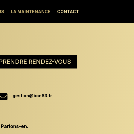
US
LA MAINTENANCE
CONTACT
PRENDRE RENDEZ-VOUS

gestion@bcn63.fr
 Parlons-en.