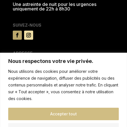
Une astreinte de nuit pour les urgences
uniquement de 22h à 8h30
SUIVEZ-NOUS
ADRESSE
Nous respectons votre vie privée.
15 rue du Pré la reine
63100 CLERMONT FERRAND
Nous utilisons des cookies pour améliorer votre
expérience de navigation, diffuser des publicités ou des
MENTIONS & AUTRES
contenus personnalisés et analyser notre trafic. En cliquant
sur « Tout accepter », vous consentez à notre utilisation
Politique de confidentialitée
des cookies.
Conditions de location
Réglement intèrieur et tarifs de non respect
Accepter tout
Blog
Taxe de séjour