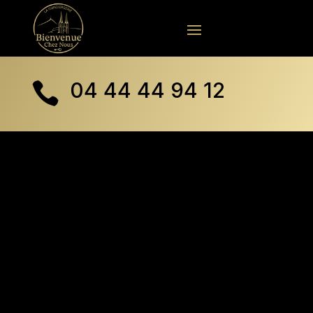
04 44 44 94 12

Notre
équipe