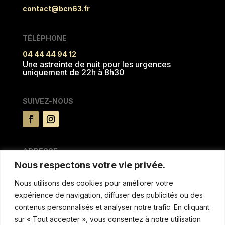
contact@bcn63.fr
TÉLÉPHONE
04 44 44 94 12
Une astreinte de nuit pour les urgences
uniquement de 22h à 8h30
SUIVEZ-NOUS
ADRESSE
Nous respectons votre vie privée.
15 rue du Pré la reine
63100 CLERMONT FERRAND
Nous utilisons des cookies pour améliorer votre
expérience de navigation, diffuser des publicités ou des
MENTIONS & AUTRES
contenus personnalisés et analyser notre trafic. En cliquant
sur « Tout accepter », vous consentez à notre utilisation
Politique de confidentialitée