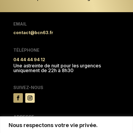
EMAIL
contact@bcn63.fr
TÉLÉPHONE
04 44 44 94 12
Une astreinte de nuit pour les urgences
uniquement de 22h à 8h30
SUIVEZ-NOUS
ADRESSE
Nous respectons votre vie privée.
15 rue du Pré la reine