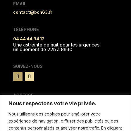
EMAIL
contact@bcn63.fr
TÉLÉPHONE
04 44 44 94 12
Une astreinte de nuit pour les urgences
uniquement de 22h à 8h30
SUIVEZ-NOUS
ADRESSE
Nous respectons votre vie privée.
15 rue du Pré la reine
63100 CLERMONT FERRAND
Nous utilisons des cookies pour améliorer votre
expérience de navigation, diffuser des publicités ou des
MENTIONS & AUTRES
contenus personnalisés et analyser notre trafic. En cliquant