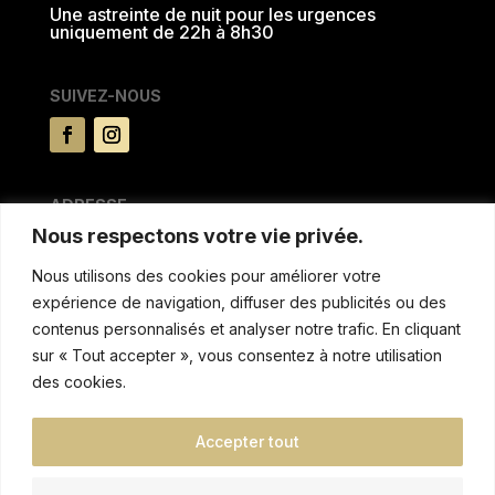
Une astreinte de nuit pour les urgences
uniquement de 22h à 8h30
SUIVEZ-NOUS
ADRESSE
Nous respectons votre vie privée.
15 rue du Pré la reine
63100 CLERMONT FERRAND
Nous utilisons des cookies pour améliorer votre
expérience de navigation, diffuser des publicités ou des
MENTIONS & AUTRES
contenus personnalisés et analyser notre trafic. En cliquant
sur « Tout accepter », vous consentez à notre utilisation
Politique de confidentialitée
des cookies.
Conditions de location
Réglement intèrieur et tarifs de non respect
Accepter tout
Blog
Taxe de séjour