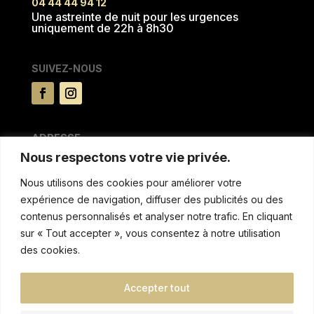
04 44 44 94 12
Une astreinte de nuit pour les urgences
uniquement de 22h à 8h30
SUIVEZ-NOUS
ADRESSE
Nous respectons votre vie privée.
15 rue du Pré la reine
63100 CLERMONT FERRAND
Nous utilisons des cookies pour améliorer votre
expérience de navigation, diffuser des publicités ou des
MENTIONS & AUTRES
contenus personnalisés et analyser notre trafic. En cliquant
sur « Tout accepter », vous consentez à notre utilisation
Politique de confidentialitée
des cookies.
Conditions de location
Réglement intèrieur et tarifs de non respect
Accepter tout
Blog