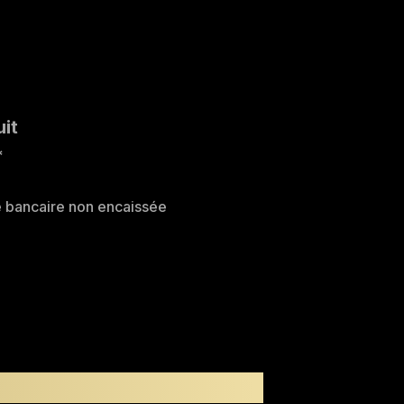
uit
*
e bancaire non encaissée