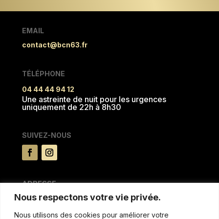
EMAIL
contact@bcn63.fr
TÉLÉPHONE
04 44 44 94 12
Une astreinte de nuit pour les urgences
uniquement de 22h à 8h30
SUIVEZ-NOUS
ADRESSE
Nous respectons votre vie privée.
15 rue du Pré la reine
63100 CLERMONT FERRAND
Nous utilisons des cookies pour améliorer votre