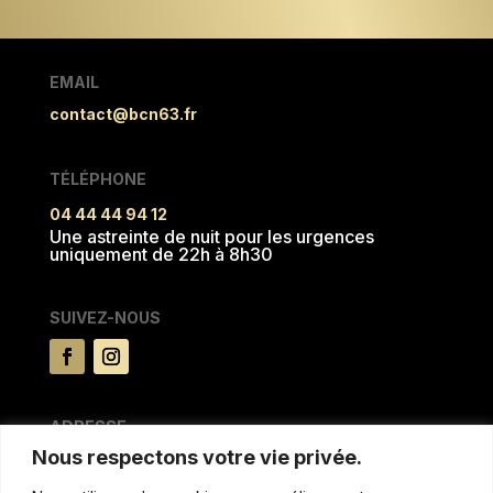
EMAIL
contact@bcn63.fr
TÉLÉPHONE
04 44 44 94 12
Une astreinte de nuit pour les urgences
uniquement de 22h à 8h30
SUIVEZ-NOUS
ADRESSE
Nous respectons votre vie privée.
15 rue du Pré la reine
63100 CLERMONT FERRAND