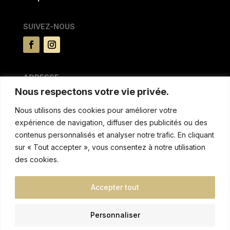
SUIVEZ-NOUS
ADRESSE
Nous respectons votre vie privée.
15 rue du Pré la reine
63100 CLERMONT FERRAND
Nous utilisons des cookies pour améliorer votre
expérience de navigation, diffuser des publicités ou des
MENTIONS & AUTRES
contenus personnalisés et analyser notre trafic. En cliquant
sur « Tout accepter », vous consentez à notre utilisation
Politique de confidentialitée
des cookies.
Conditions de location
Réglement intèrieur et tarifs de non respect
Accepter tout
Blog
Taxe de séjour
Personnaliser
Recrutements