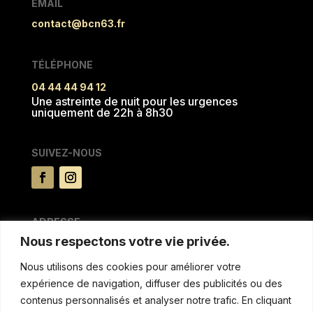
EMAIL
contact@bcn63.fr
TÉLÉPHONE
04 44 44 94 12
Une astreinte de nuit pour les urgences
uniquement de 22h à 8h30
SUIVEZ-NOUS
ADRESSE
Nous respectons votre vie privée.
15 rue du Pré la reine
63100 CLERMONT FERRAND
Nous utilisons des cookies pour améliorer votre
expérience de navigation, diffuser des publicités ou des
MENTIONS & AUTRES
contenus personnalisés et analyser notre trafic. En cliquant