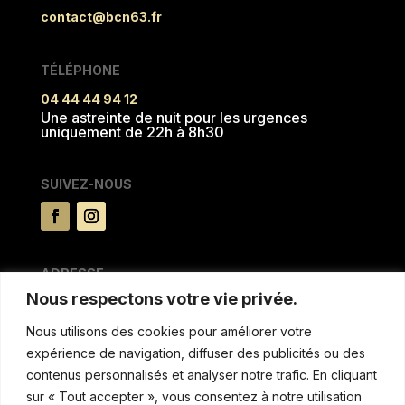
contact@bcn63.fr
TÉLÉPHONE
04 44 44 94 12
Une astreinte de nuit pour les urgences
uniquement de 22h à 8h30
SUIVEZ-NOUS
ADRESSE
Nous respectons votre vie privée.
15 rue du Pré la reine
63100 CLERMONT FERRAND
Nous utilisons des cookies pour améliorer votre
expérience de navigation, diffuser des publicités ou des
MENTIONS & AUTRES
contenus personnalisés et analyser notre trafic. En cliquant
sur « Tout accepter », vous consentez à notre utilisation
Politique de confidentialitée