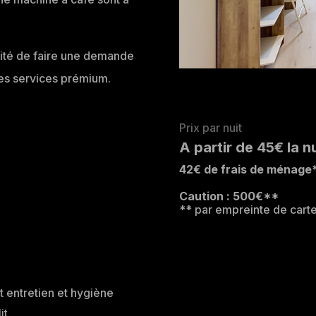
lité de faire une demande
 les services prémium.
Prix par nuit
A partir de 45€ la nu
42€ de frais de ménage
Caution : 500€**
** par empreinte de cart
 entretien et hygiène
it