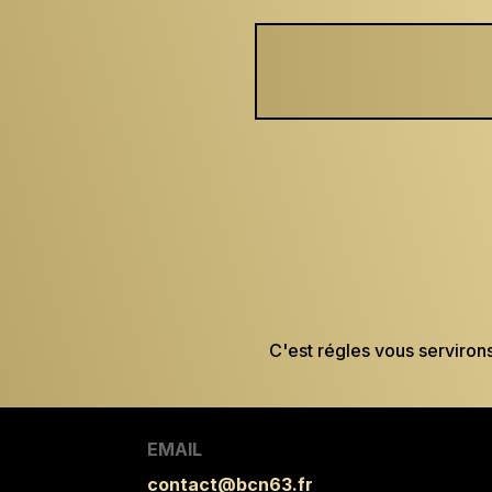
C'est régles vous servirons
EMAIL
contact@bcn63.fr