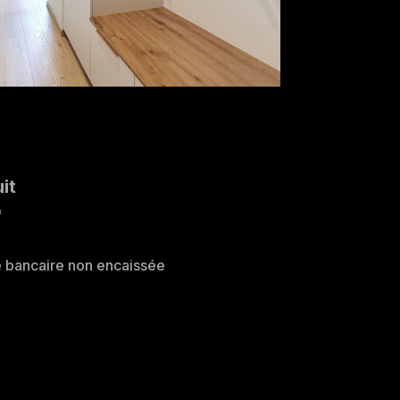
it
*
e bancaire non encaissée