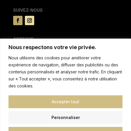
SUIVEZ-NOUS
ADRESSE
Nous respectons votre vie privée.
15 rue du Pré la reine
63100 CLERMONT FERRAND
Nous utilisons des cookies pour améliorer votre
expérience de navigation, diffuser des publicités ou des
MENTIONS & AUTRES
contenus personnalisés et analyser notre trafic. En cliquant
sur « Tout accepter », vous consentez à notre utilisation
Politique de confidentialitée
des cookies.
Conditions de location
Réglement intèrieur et tarifs de non respect
Accepter tout
Blog
Taxe de séjour
Personnaliser
Recrutements
Vous êtes de vichy ?