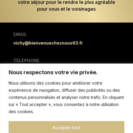
votre séjour pour le rendre le plus agréable
pour vous et le voisinages
EMAIL
vichy@bienvenuecheznous63.fr
TÉLÉPHONE
Corentin SAUNIER :
Nous respectons votre vie privée.
06 20 27 45 08
Nous utilisons des cookies pour améliorer votre
expérience de navigation, diffuser des publicités ou des
SUIVEZ-NOUS
contenus personnalisés et analyser notre trafic. En cliquant
sur « Tout accepter », vous consentez à notre utilisation
des cookies.
MENTIONS & AUTRES
Accepter tout
Politique de confidentialitée